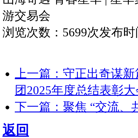
游交易会
浏览次数：5699次
发布时间：
上一篇：守正出奇谋新篇
团2025年度总结表彰
下一篇：聚焦 “交流、
返回