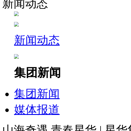
新闻动态
新闻动态
集团新闻
集团新闻
媒体报道
山海奇遇 青春星华 | 星华