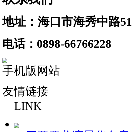
地址：海口市海秀中路51
电话：0898-66766228
手机版网站
友情链接
LINK