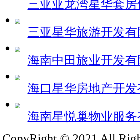
三亚亚龙湾星华套房
三亚星华旅游开发有
海南中田旅业开发有
海口星华房地产开发
海南星悦巢物业服务
CopyRight © 2021 All