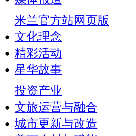
米兰官方站网页版
文化理念
精彩活动
星华故事
投资产业
文旅运营与融合
城市更新与改造