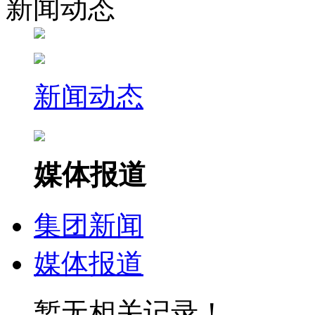
新闻动态
新闻动态
媒体报道
集团新闻
媒体报道
暂无相关记录！