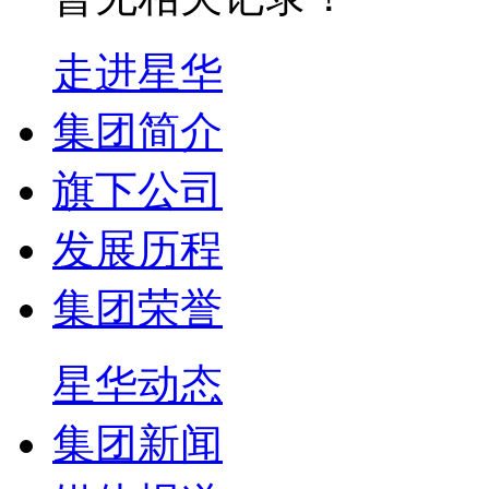
走进星华
集团简介
旗下公司
发展历程
集团荣誉
星华动态
集团新闻