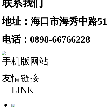
联系我们
地址：海口市海秀中路51
电话：0898-66766228
手机版网站
友情链接
LINK